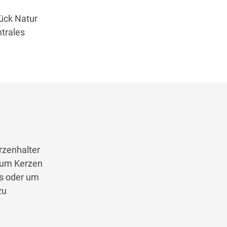
ück Natur
trales
rzenhalter
, um Kerzen
rs oder um
zu