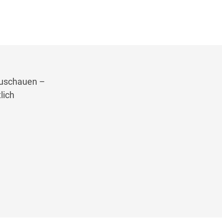
zuschauen –
lich