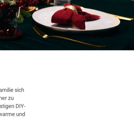
Wegbeschreibung
milie sich
her zu
stigen DIY-
e warme und