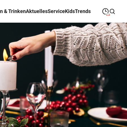
n & Trinken
Aktuelles
Service
Kids
Trends
09:00
—
19:00
MONTAG
Montag
Suche schließen
09:00
—
19:00
DIENSTAG
Dienstag
09:00
—
19:00
MITTWOCH
Mittwoch
09:00
—
19:00
DONNERSTAG
Donnerstag
09:00
—
19:00
FREITAG
Freitag
09:00
—
18:00
SAMSTAG
Samstag
Abweichende Öffnungszeiten