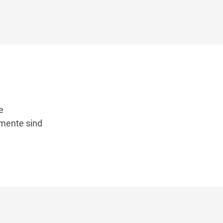
e
emente sind
n