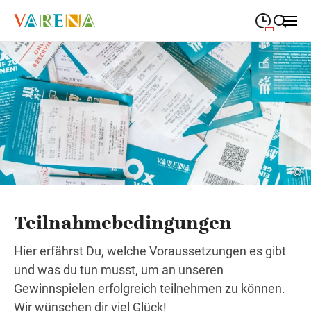
09:00
—
19:00
MONTAG
Montag
Suche schließen
09:00
—
19:00
DIENSTAG
Dienstag
09:00
—
19:00
MITTWOCH
Mittwoch
09:00
—
19:00
DONNERSTAG
Donnerstag
©
09:00
—
19:00
FREITAG
Freitag
Teilnahmebedingungen
09:00
—
18:00
SAMSTAG
Samstag
Hier erfährst Du, welche Voraussetzungen es gibt
und was du tun musst, um an unseren
Abweichende Öffnungszeiten
Gewinnspielen erfolgreich teilnehmen zu können.
Wir wünschen dir viel Glück!