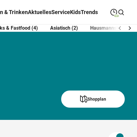
n & Trinken
Aktuelles
Service
Kids
Trends
ks & Fastfood (4)
Asiatisch (2)
Hausmannskost (2)
09:00
—
19:00
MONTAG
Montag
Suche schließen
09:00
—
19:00
DIENSTAG
Dienstag
09:00
—
19:00
MITTWOCH
Mittwoch
09:00
—
19:00
DONNERSTAG
Donnerstag
09:00
—
19:00
FREITAG
Shopplan
Freitag
09:00
—
18:00
SAMSTAG
Samstag
Abweichende Öffnungszeiten