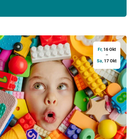
Fr,
16 Okt
–
Sa,
17 Okt