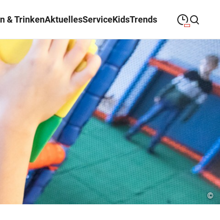
n & Trinken
Aktuelles
Service
Kids
Trends
09:00
—
19:00
MONTAG
Montag
Suche schließen
09:00
—
19:00
DIENSTAG
Dienstag
09:00
—
19:00
MITTWOCH
Mittwoch
09:00
—
19:00
DONNERSTAG
Donnerstag
09:00
—
19:00
FREITAG
Freitag
09:00
—
18:00
SAMSTAG
Samstag
©
Abweichende Öffnungszeiten