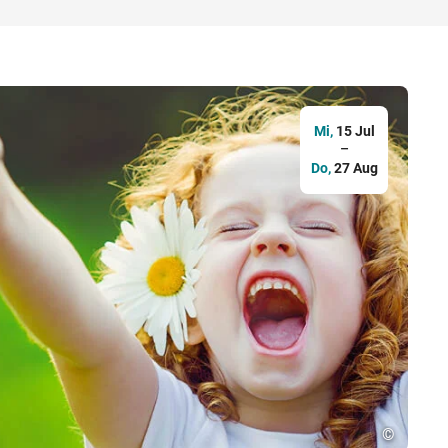
Mi,
15 Jul
–
Do,
27 Aug
©