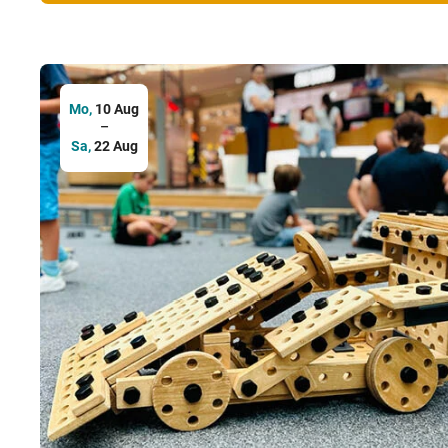
Mo,
10 Aug
–
Sa,
22 Aug