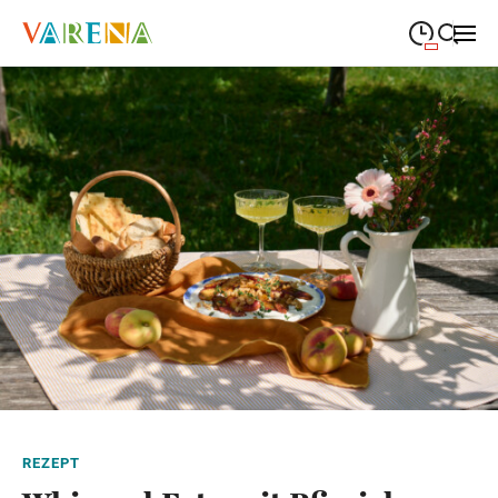
09:00
—
19:00
MONTAG
Montag
Suche schließen
09:00
—
19:00
DIENSTAG
Dienstag
09:00
—
19:00
MITTWOCH
Mittwoch
09:00
—
19:00
DONNERSTAG
Donnerstag
09:00
—
19:00
FREITAG
Freitag
09:00
—
18:00
SAMSTAG
Samstag
Abweichende Öffnungszeiten
REZEPT