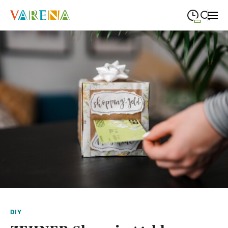
09:00
—
19:00
MONTAG
Montag
Suche schließen
09:00
—
19:00
DIENSTAG
Dienstag
09:00
—
19:00
MITTWOCH
Mittwoch
09:00
—
19:00
DONNERSTAG
Donnerstag
09:00
—
19:00
FREITAG
Freitag
09:00
—
18:00
SAMSTAG
Samstag
Abweichende Öffnungszeiten
DIY