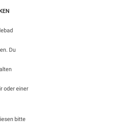
KEN
llebad
men. Du
alten
r oder einer
iesen bitte