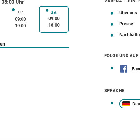
VARENA - BUNT
 08:00 Uhr
FR
rstag
Freitag
SA
Über uns
Samstag
09:00
09:00
Presse
18:00
19:00
Nachhalti
Wegbeschreibung
ten
FOLGE UNS AUF
Fac
SPRACHE
Deu