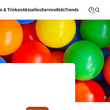
n & Trinken
Aktuelles
Service
Kids
Trends
09:00
—
19:00
MONTAG
Montag
Suche schließen
09:00
—
19:00
DIENSTAG
Dienstag
09:00
—
19:00
MITTWOCH
Mittwoch
09:00
—
19:00
DONNERSTAG
Donnerstag
09:00
—
19:00
FREITAG
Freitag
09:00
—
18:00
SAMSTAG
Samstag
©
Abweichende Öffnungszeiten