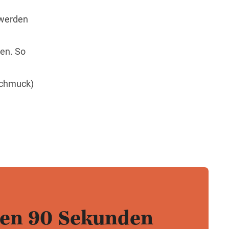
 werden
en. So
 Schmuck)
ten 90 Sekunden