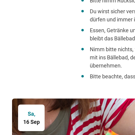
Bitte nimm Rücksic
Du wirst sicher v
dürfen und immer 
Essen, Getränke un
bleibt das Bällebad
Nimm bitte nichts,
mit ins Bällebad, 
übernehmen.
Bitte beachte, dass
Sa,
16 Sep