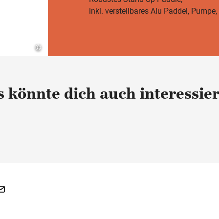
inkl. verstellbares Alu Paddel, Pumpe,
©
 könnte dich auch interessie