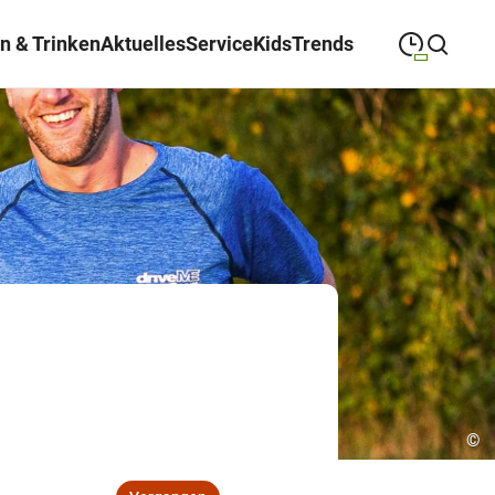
n & Trinken
Aktuelles
Service
Kids
Trends
09:00
—
19:00
MONTAG
Montag
Suche schließen
09:00
—
19:00
DIENSTAG
Dienstag
09:00
—
19:00
MITTWOCH
Mittwoch
09:00
—
19:00
DONNERSTAG
Donnerstag
09:00
—
19:00
FREITAG
Freitag
09:00
—
18:00
SAMSTAG
Samstag
©
Abweichende Öffnungszeiten