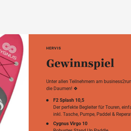
HERVIS
Gewinnspiel
Unter allen Teilnehmern am business2run
die Daumen! 🍀
F2 Splash 10,5
Der perfekte Begleiter für Touren, ein
inkl. Tasche, Pumpe, Paddel & Repera
Cygnus Virgo 10
Robustes Stand Up Paddle,