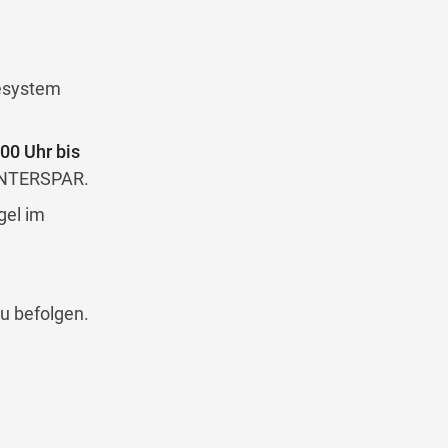
esystem
00 Uhr bis
 INTERSPAR.
gel im
u befolgen.