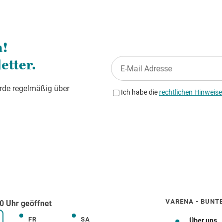
VARENA - BUNT
0 Uhr geöffnet
FR
SA
Freitag
Samstag
Über uns
rstag