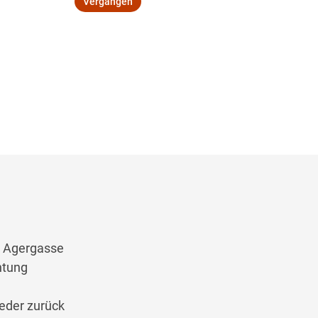
Vergangen
Wegbeschreibung
e Agergasse
htung
eder zurück