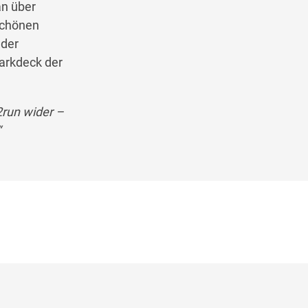
an über
schönen
 der
arkdeck der
2run wider –
“