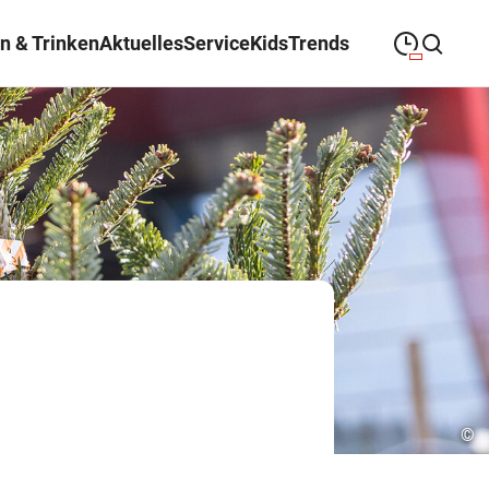
n & Trinken
Aktuelles
Service
Kids
Trends
09:00
—
19:00
MONTAG
Montag
Suche schließen
09:00
—
19:00
DIENSTAG
Dienstag
09:00
—
19:00
MITTWOCH
Mittwoch
09:00
—
19:00
DONNERSTAG
Donnerstag
09:00
—
19:00
FREITAG
Freitag
09:00
—
18:00
SAMSTAG
Samstag
©
Abweichende Öffnungszeiten