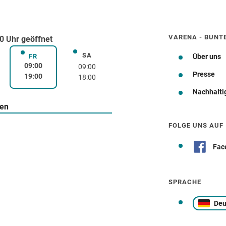
VARENA - BUNT
0 Uhr geöffnet
SA
rstag
Samstag
FR
Über uns
Freitag
09:00
09:00
Presse
19:00
18:00
Nachhalti
Wegbeschreibung
ten
FOLGE UNS AUF
Fac
SPRACHE
Deu