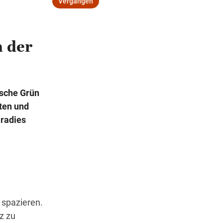
Vergangen
 der
Wegbeschreibung
ische Grün
ten und
aradies
 spazieren.
z zu