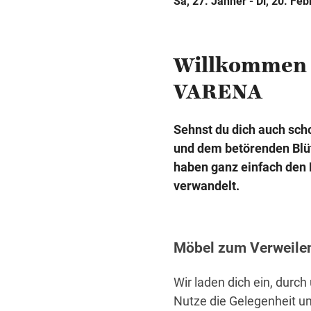
Sa, 27. Jänner - Di, 20. Feb
Willkommen a
VARENA
Sehnst du dich auch sc
und dem betörenden Blüt
haben ganz einfach den 
verwandelt.
Möbel zum Verweile
Wir laden dich ein, durc
Nutze die Gelegenheit u