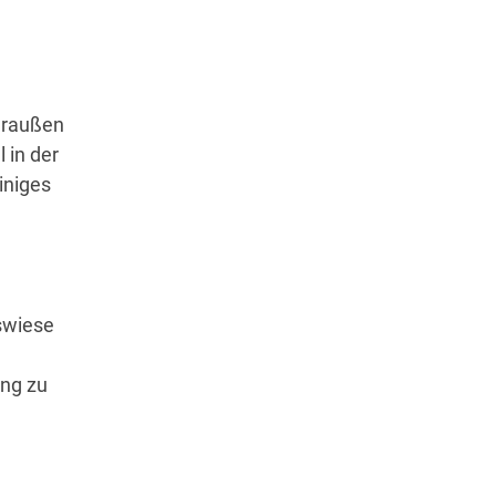
 draußen
 in der
iniges
gswiese
ing zu