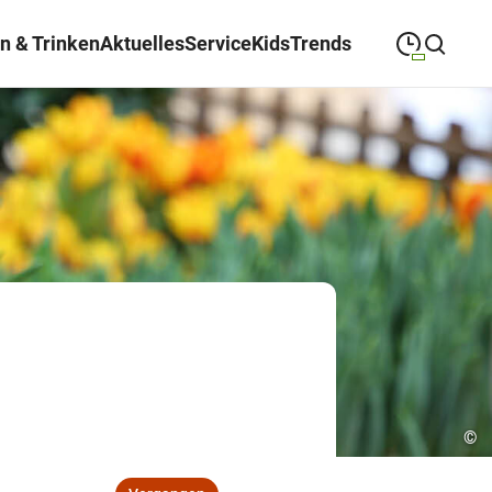
n & Trinken
Aktuelles
Service
Kids
Trends
09:00
—
19:00
MONTAG
Montag
Suche schließen
09:00
—
19:00
DIENSTAG
Dienstag
09:00
—
19:00
MITTWOCH
Mittwoch
09:00
—
19:00
DONNERSTAG
Donnerstag
09:00
—
19:00
FREITAG
Freitag
09:00
—
18:00
SAMSTAG
Samstag
©
Abweichende Öffnungszeiten