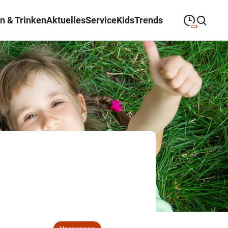
n & Trinken
Aktuelles
Service
Kids
Trends
09:00
—
19:00
MONTAG
Montag
Suche schließen
09:00
—
19:00
DIENSTAG
Dienstag
09:00
—
19:00
MITTWOCH
Mittwoch
09:00
—
19:00
DONNERSTAG
Donnerstag
09:00
—
19:00
FREITAG
Freitag
09:00
—
18:00
SAMSTAG
Samstag
Abweichende Öffnungszeiten