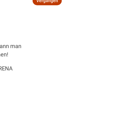
Vergangen
Wegbeschreibung
 kann man
nen!
VARENA