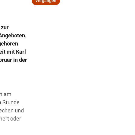
Vergangen
 zur
Wegbeschreibung
 Angeboten.
gehören
it mit Karl
ruar in der
en am
en Stunde
rechen und
nert oder