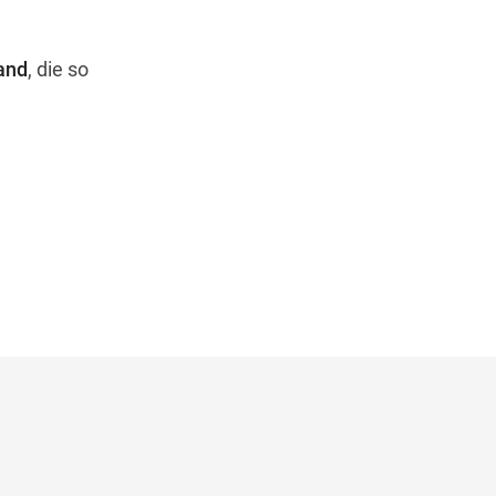
and
, die so
©