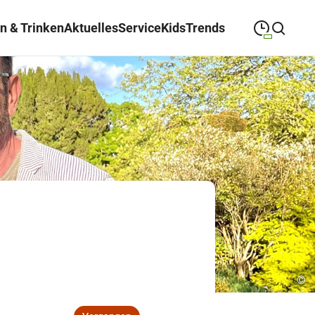
n & Trinken
Aktuelles
Service
Kids
Trends
09:00
—
19:00
MONTAG
Montag
Suche schließen
09:00
—
19:00
DIENSTAG
Dienstag
09:00
—
19:00
MITTWOCH
Mittwoch
09:00
—
19:00
DONNERSTAG
Donnerstag
09:00
—
19:00
FREITAG
Freitag
09:00
—
18:00
SAMSTAG
Samstag
©
Abweichende Öffnungszeiten