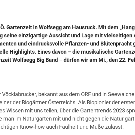
 OÖ. Gartenzeit in Wolfsegg am Hausruck. Mit dem „Hang
gg seine einzigartige Aussicht und Lage mit vielseitigen
enten und eindrucksvolle Pflanzen- und Blütenpracht 
lle Highlights. Eines davon – die musikalische Gartenze
zeit Wolfsegg Big Band – dürfen wir am Mi., den 22. Feb
ger Vöcklabrucker, bekannt aus dem ORF und in Seewalch
einer der Biogärtner Österreichs. Als Biopionier der erst
es Wissen mit uns teilen, über die Gartentrends 2023 sp
ie man im Naturgarten mit und nicht gegen die Natur gärt
richtigen Know-how auch Faulheit und Muße zulässt.