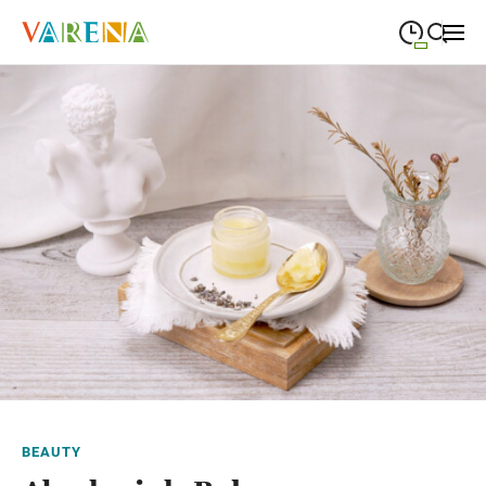
09:00
—
19:00
MONTAG
Montag
Suche schließen
09:00
—
19:00
DIENSTAG
Dienstag
09:00
—
19:00
MITTWOCH
Mittwoch
09:00
—
19:00
DONNERSTAG
Donnerstag
09:00
—
19:00
FREITAG
Freitag
09:00
—
18:00
SAMSTAG
Samstag
Abweichende Öffnungszeiten
BEAUTY