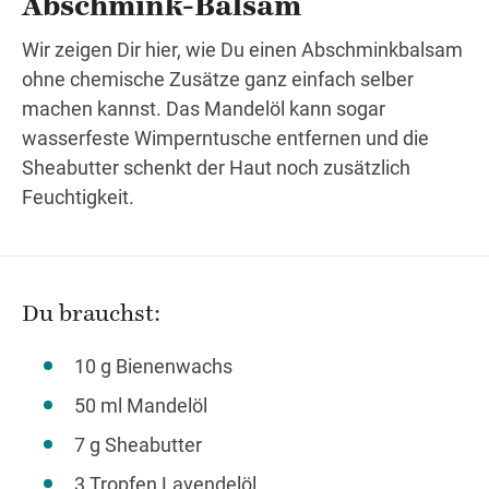
Abschmink-Balsam
Wir zeigen Dir hier, wie Du einen Abschminkbalsam
ohne chemische Zusätze ganz einfach selber
Wegbeschreibung
machen kannst. Das Mandelöl kann sogar
wasserfeste Wimperntusche entfernen und die
Sheabutter schenkt der Haut noch zusätzlich
Feuchtigkeit.
Du brauchst:
10 g Bienenwachs
50 ml Mandelöl
7 g Sheabutter
3 Tropfen Lavendelöl