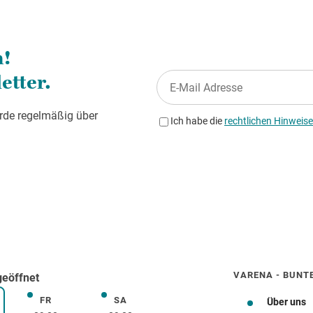
VARENA - BUNT
eöffnet
FR
SA
Freitag
Samstag
Über uns
rstag