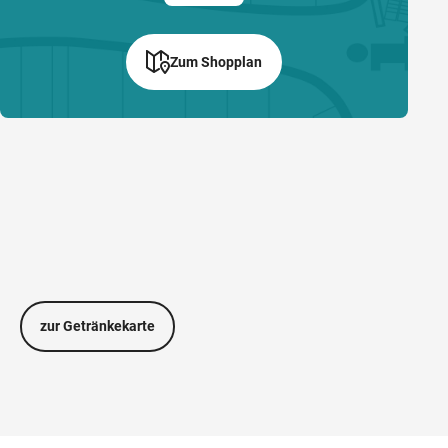
Zum Shopplan
©
zur Getränkekarte