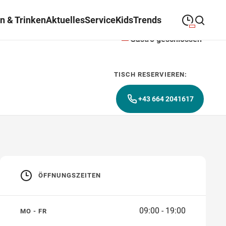
n & Trinken
Aktuelles
Service
Kids
Trends
Gastro geschlossen
09:00
—
19:00
MONTAG
Montag
Suche schließen
TISCH RESERVIEREN:
09:00
—
19:00
DIENSTAG
Dienstag
+43 664 2041617
09:00
—
19:00
MITTWOCH
Mittwoch
09:00
—
19:00
DONNERSTAG
Donnerstag
09:00
—
19:00
FREITAG
Freitag
ÖFFNUNGSZEITEN
09:00
—
18:00
SAMSTAG
Samstag
09:00 - 19:00
MO - FR
Abweichende Öffnungszeiten