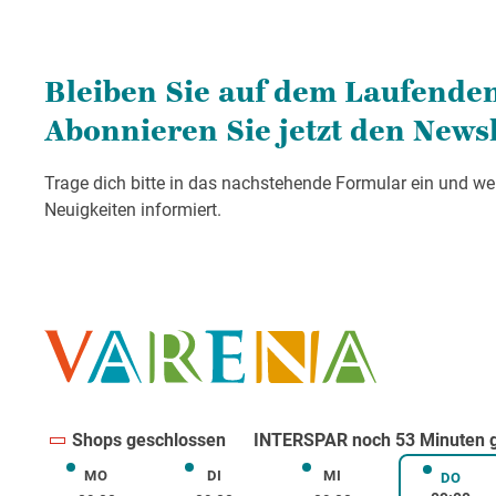
Shops geschlossen
INTERSPAR noch 53 Minuten g
MO
DI
MI
Montag
Dienstag
Mittwoch
DO
Donne