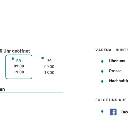
VARENA - BUNT
0 Uhr geöffnet
SA
rstag
Samstag
FR
Über uns
Freitag
09:00
09:00
Presse
19:00
18:00
Nachhalti
Wegbeschreibung
ten
FOLGE UNS AUF
Fac