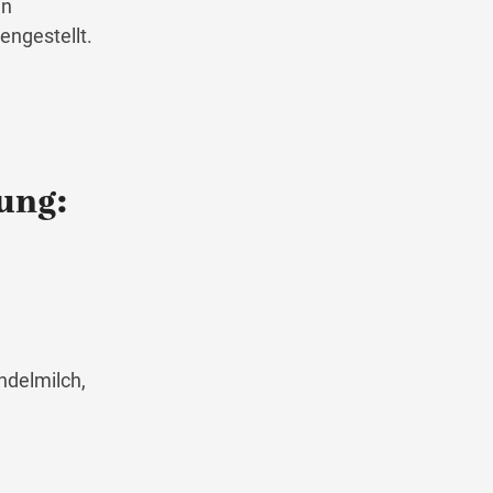
en
engestellt.
tung:
ndelmilch,