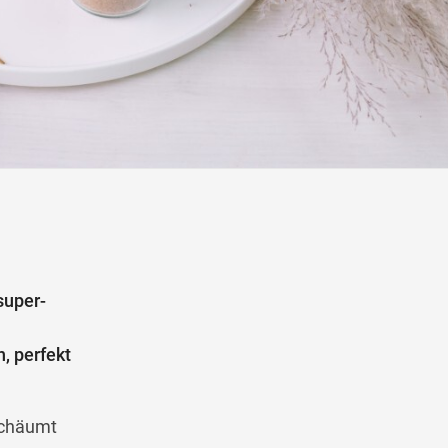
Wegbeschreibung
super-
, perfekt
schäumt