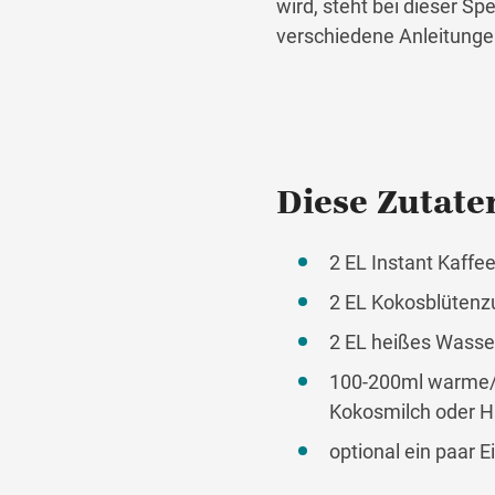
wird, steht bei dieser S
verschiedene Anleitunge
Diese Zutaten
2 EL Instant Kaffe
2 EL Kokosblütenz
2 EL heißes Wasse
100-200ml warme/ka
Kokosmilch oder H
optional ein paar E