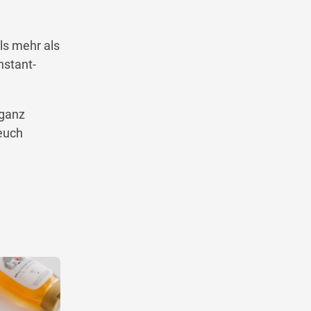
ls mehr als
nstant-
 ganz
euch