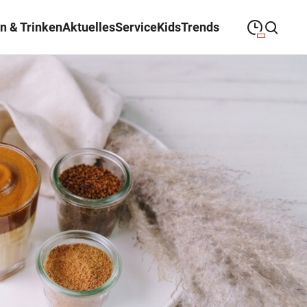
n & Trinken
Aktuelles
Service
Kids
Trends
09:00
—
19:00
MONTAG
Montag
Suche schließen
09:00
—
19:00
DIENSTAG
Dienstag
09:00
—
19:00
MITTWOCH
Mittwoch
09:00
—
19:00
DONNERSTAG
Donnerstag
09:00
—
19:00
FREITAG
Freitag
09:00
—
18:00
SAMSTAG
Samstag
Abweichende Öffnungszeiten