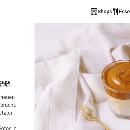
Shops
Esse
ee
 neuen
bracht:
utzten
otos in