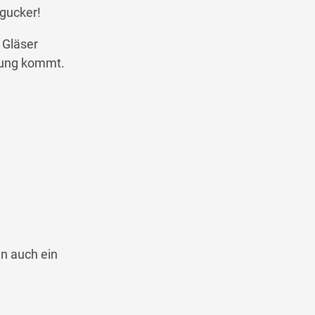
gucker!
e Gläser
tung kommt.
n auch ein